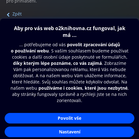
pro přihlášení.
Zpět
Obsah ke stažení
Moje O2 Knihovna
Další zábava
© O2 Czech Republic a.s.
Nákupní řád
Přístupnost
Aplikace O2 Knihovna
Zásady zpracování osobních údajů
Čti a poslouchej své e-knihy a
Cookies
audioknihy rychleji a pohodlněji.