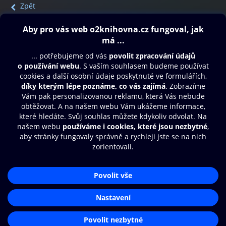
Zpět
Obsah ke stažení
Moje O2 Knihovna
Další zábava
© O2 Czech Republic a.s.
Nákupní řád
Přístupnost
Aplikace O2 Knihovna
Zásady zpracování osobních údajů
Čti a poslouchej své e-knihy a
Cookies
audioknihy rychleji a pohodlněji.
Nastavení cookies