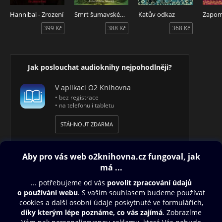
Hannibal - Zrození
Smrt šumavského poustevníka
Katův odkaz
399 Kč
388 Kč
368 Kč
Jak poslouchat audioknihy nejpohodlněji?
V aplikaci O2 Knihovna
• bez registrace
• na telefonu i tabletu
STÁHNOUT ZDARMA
Obsah ke stažení
Moje O2 Knihovna