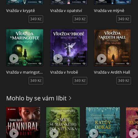
Audiokniha Vražda v Ardith Hall, autorka Irina Shapiro, čte
Vražda v kryptě
Vražda v opatství
Vražda ve mlýně
Filip Jančík.
349 Kč
349 Kč
349 Kč
Vražda v maringotce
Vražda v hrobě
Vražda v Ardith Hall
349 Kč
349 Kč
349 Kč
Mohlo by se vám líbit