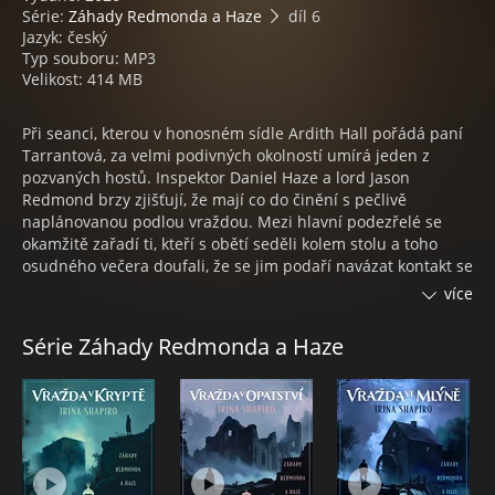
Série:
Záhady Redmonda a Haze
díl 6
Jazyk: český
Typ souboru: MP3
Velikost: 414 MB
Při seanci, kterou v honosném sídle Ardith Hall pořádá paní
Tarrantová, za velmi podivných okolností umírá jeden z
pozvaných hostů. Inspektor Daniel Haze a lord Jason
Redmond brzy zjišťují, že mají co do činění s pečlivě
naplánovanou podlou vraždou. Mezi hlavní podezřelé se
okamžitě zařadí ti, kteří s obětí seděli kolem stolu a toho
osudného večera doufali, že se jim podaří navázat kontakt se
zesnulými blízkými. Jednou z nich je k velkému údivu pana
více
inspektora Haze i jeho manželka Sarah. Seznam
potenciálních pachatelů se s každým dnem rozrůstá, ale
Série Záhady Redmonda a Haze
motiv, tedy klíč k celé záhadě, je stále v nedohlednu.
Jak se Daniel vypořádá s nepříjemnou situací, kdy musí
podezřívat i svou nejbližší? Zvládne – i přes svůj střet zájmů
– ve spolupráci s Jasonem při komplikovaném pátrání
odhalit totožnost vraha a dopadnout ho? Redmonda a Haze
čeká další zapeklitý případ.