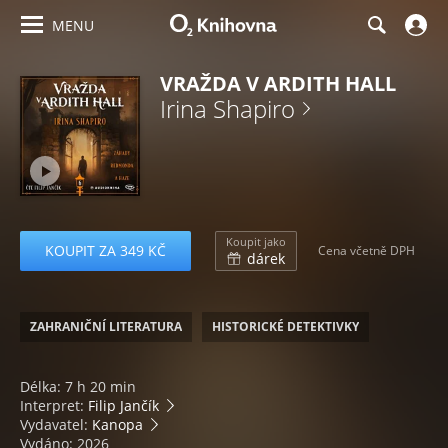
MENU
VRAŽDA V ARDITH HALL
Irina Shapiro
Koupit jako
KOUPIT ZA 349 KČ
Cena včetně DPH
dárek
ZAHRANIČNÍ LITERATURA
HISTORICKÉ DETEKTIVKY
Délka: 7 h 20 min
Interpret:
Filip Jančík
Vydavatel:
Kanopa
Vydáno: 2026