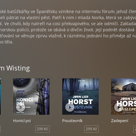
ské batůžkářky ve Španělsku vznikne na internetu fórum, jehož čle
li pátrat na vlastní pěst. Patří k nim i mladá Norka, která se zabýv
í. Ve chvíli, kdy natrefí na cosi překvapivého, se ale odmlčí. Zaklada
norskou policii, protože se obává o dívčin život. Její podnět dostává
etřování se věnuje zprvu vlažně, k ráznému jednání ho přiměje až n
o těla.
am Wisting
Honicí psi
Poustevník
Zaslepení
299 Kč
299 Kč