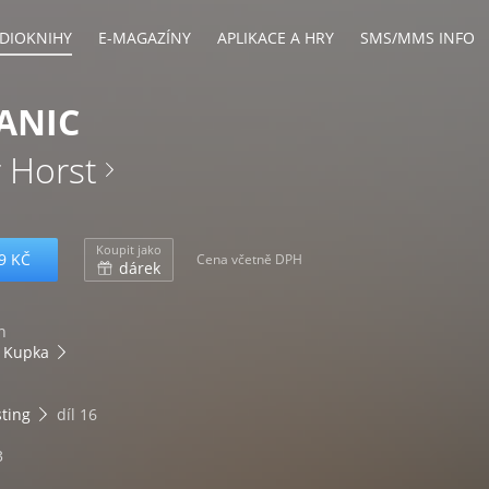
DIOKNIHY
E-MAGAZÍNY
APLIKACE A HRY
SMS/MMS INFO
ANIC
r Horst
Koupit jako
9 KČ
Cena včetně DPH
dárek
n
 Kupka
sting
díl 16
3