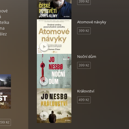
399 Kč
nové
á
Atomové návyky
telka
 na
399 Kč
ález
Noční dům
399 Kč
Království
499 Kč
299 Kč