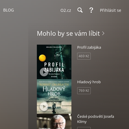
BLOG
O2.cz
Přihlásit se
Mohlo by se vám líbit
Profil zabijáka
469 Kč
Hladový hrob
769 Kč
České podsvětí Josefa
Klímy