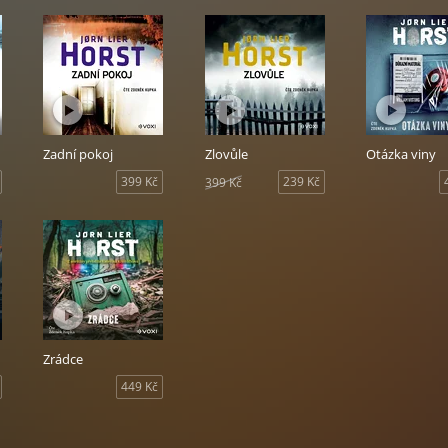
Zadní pokoj
Zlovůle
Otázka viny
399 Kč
239 Kč
399 Kč
Zrádce
449 Kč