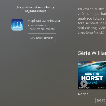
Jak poslouchat audioknihy
Po vraždě austral
nejpohodlněji?
začnou po pachate
analýzou fotografi
V aplikaci O2 Knihovna
fóra se obrátí na 
• bez registrace
stůl Wisting. Vyš
• na telefonu i tabletu
zmrzlého ženskéh
STÁHNOUT ZDARMA
Série Willi
Na dně
299 Kč