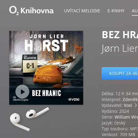
UVÍTACÍ MELODIE
E-KNIHY
AU
BEZ HR
Jørn Lie
KOUPIT ZA 46
Délka: 12 h 34 mi
Interpret:
Zdeněk
Vydavatel:
Voxi
Vydáno: 2024
Série:
William Wi
Jazyk: český
Typ souboru: MP
Velikost: 709 MB