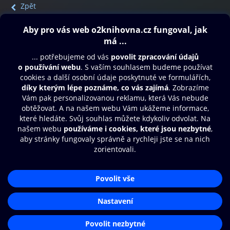
Zpět
Obsah ke stažení
Moje O2 Knihovna
Další zábava
© O2 Czech Republic a.s.
Nákupní řád
Přístupnost
Aplikace O2 Knihovna
Zásady zpracování osobních údajů
Čti a poslouchej své e-knihy a
Cookies
audioknihy rychleji a pohodlněji.
Nastavení cookies