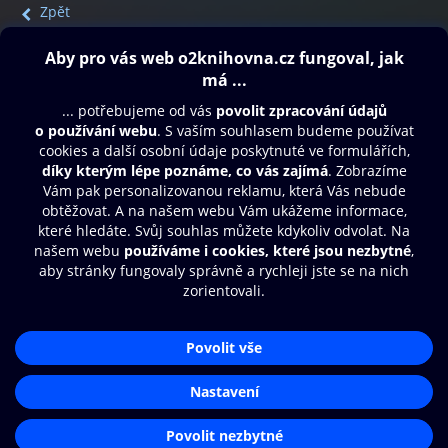
Zpět
Obsah ke stažení
Moje O2 Knihovna
Další zábava
© O2 Czech Republic a.s.
Nákupní řád
Přístupnost
Aplikace O2 Knihovna
Zásady zpracování osobních údajů
Čti a poslouchej své e-knihy a
Cookies
audioknihy rychleji a pohodlněji.
Nastavení cookies