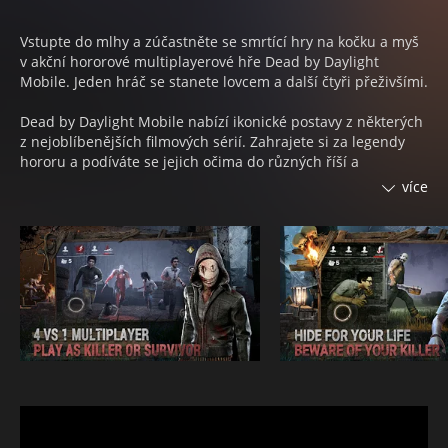
Vstupte do mlhy a zúčastněte se smrtící hry na kočku a myš
v akční hororové multiplayerové hře Dead by Daylight
Mobile. Jeden hráč se stanete lovcem a další čtyři přeživšími.
Dead by Daylight Mobile nabízí ikonické postavy z některých
z nejoblíbenějších filmových sérií. Zahrajete si za legendy
hororu a podíváte se jejich očima do různých říší a
nepředvídatelných zkoušek.
více
Každý přeživší i zabiják má vlastní výhody a spoustu
odemykatelných předmětů, které si můžete přizpůsobit tak,
aby vyhovovaly vaší osobní strategii. Pamatujte, že
zkušenosti, dovednosti a znalosti prostředí jsou klíček k
ulovení přeživších, případně k útěku před vrahem.