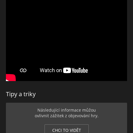
Tipy a triky
První a nejdůležitější radou je, abyste poznali mapu. Znalost
Následující informace můžou
úrovně je důležitá. Budete mít představu o tom, kde se co
ovlivnit zážitek z objevování hry.
nachází, kde jsou generátory, kde únikové cesty atd. To se
vám bude hodit v roli přeživšího i vraha.
CHCI TO VIDĚT
Neztraťte se. Některé mapy jsou rozsáhlé. Pokud hrajete