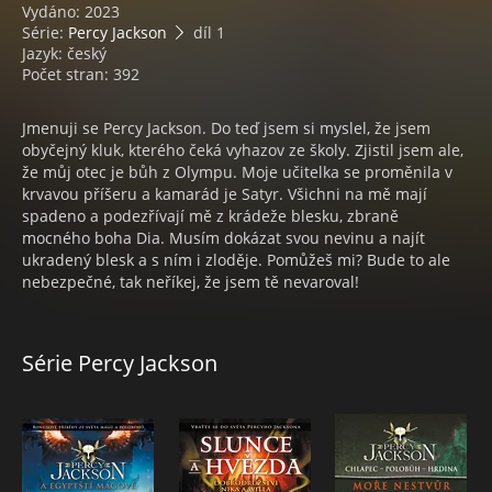
Vydáno: 2023
Série:
Percy Jackson
díl 1
Jazyk: český
Počet stran: 392
Jmenuji se Percy Jackson. Do teď jsem si myslel, že jsem
obyčejný kluk, kterého čeká vyhazov ze školy. Zjistil jsem ale,
že můj otec je bůh z Olympu. Moje učitelka se proměnila v
krvavou příšeru a kamarád je Satyr. Všichni na mě mají
spadeno a podezřívají mě z krádeže blesku, zbraně
mocného boha Dia. Musím dokázat svou nevinu a najít
ukradený blesk a s ním i zloděje. Pomůžeš mi? Bude to ale
nebezpečné, tak neříkej, že jsem tě nevaroval!
Série Percy Jackson