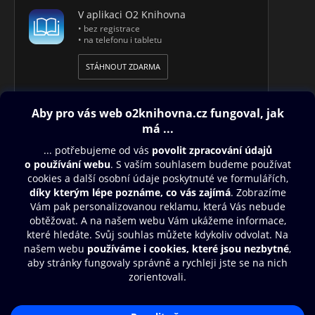
V aplikaci O2 Knihovna
• bez registrace
• na telefonu i tabletu
STÁHNOUT ZDARMA
Obsah ke stažení
Moje O2 Knihovna
Další zábava
© O2 Czech Republic a.s.
Nákupní řád
Přístupnost