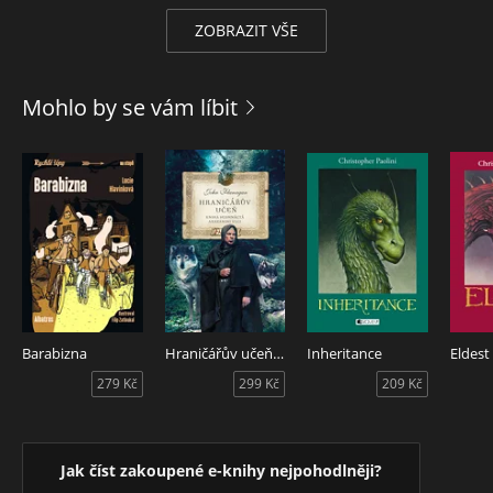
ZOBRAZIT VŠE
Mohlo by se vám líbit
Barabizna
Hraničářův učeň - Kniha sedmnáctá - Arazanini vlci
Inheritance
279 Kč
299 Kč
209 Kč
Jak číst zakoupené e-knihy nejpohodlněji?