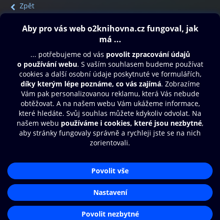
Zpět
Obsah ke stažení
Moje O2 Knihovna
Další zábava
© O2 Czech Republic a.s.
Nákupní řád
Přístupnost
Aplikace O2 Knihovna
Zásady zpracování osobních údajů
Čti a poslouchej své e-knihy a
Cookies
audioknihy rychleji a pohodlněji.
Nastavení cookies