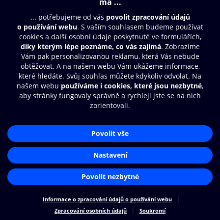
Obsah ke stažení
Moje O2 Knihovna
Další zábava
© O2 Czech Republic a.s.
Nákupní řád
Přístupnost
Zásady zpracování osobních údajů
Aplikace O2 Knihovna
Cookies
Nastavení cookies
Čti a poslouchej své e-knihy a
audioknihy rychleji a pohodlněji.
STÁHNOUT