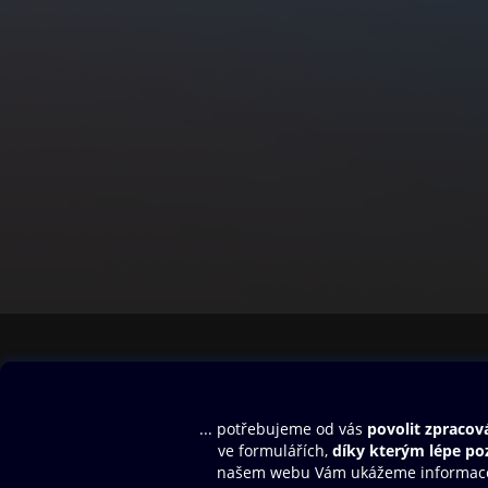
Obsah ke stažení
Moje O2 Knih
Uvítací melodie
Přihlásit se
Aplikace a hry
E-knihy
Dárkový poukaz
SMS/MMS Info
Audioknihy
Nápověda
Blog