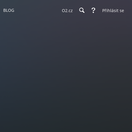
BLOG
O2.cz
Přihlásit se