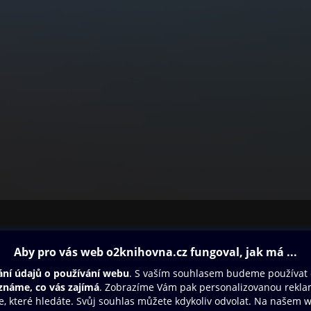
ovna
Další zábava
Oneplay
Oneplay Originály
Sport